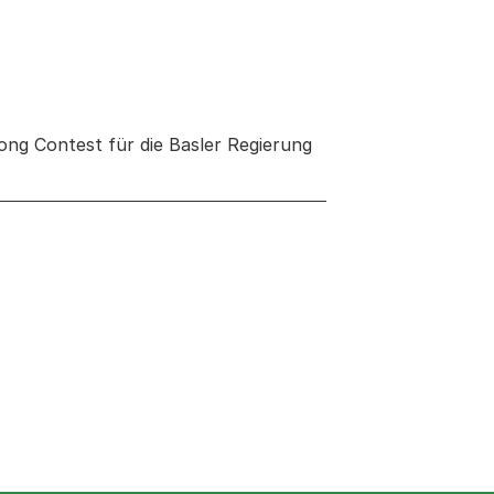
ong Contest für die Basler Regierung
 neuen Tab oder Fenster geöffnet