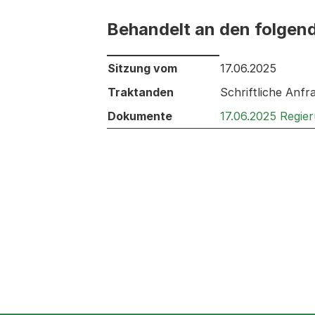
Behandelt an den folgen
Behandelt an den folgenden Sitzunge
Sitzung vom
17.06.2025
Traktanden
Schriftliche Anfr
Dokumente
17.06.2025 Regie