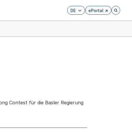
DE
ePortal
Externer Link, wird i
Öffnet di
ong Contest für die Basler Regierung