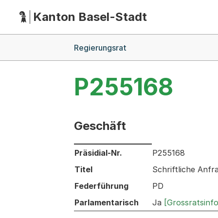
Kanton Basel-Stadt
Hauptnavigation
(Dieser Link führt zur Startseite)
Breadcrumb-Navigation
Regierungsrat
P255168
Geschäft
Informationen zum Ausgewählten Ges
Präsidial-Nr.
P255168
Titel
Schriftliche Anfr
Federführung
PD
Parlamentarisch
Ja
[Grossratsinf