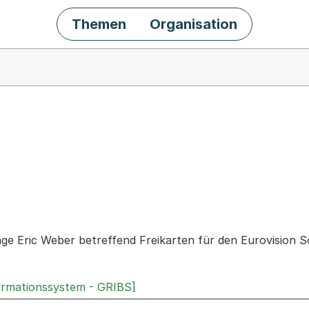
Themen
Organisation
chäft
age Eric Weber betreffend Freikarten für den Eurovision S
ormationssystem - GRIBS]