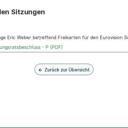
den Sitzungen
n: Informationen zu den Sitzungen zum Geschäft
age Eric Weber betreffend Freikarten für den Eurovision S
Externer Link, wird in einem
rungsratsbeschluss - P (PDF)
Zurück zur Übersicht