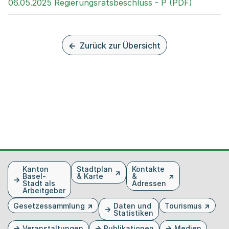
Externer 
06.05.2025 Regierungsratsbeschluss - P (PDF)
Zurück zur Übersicht
Fusszeile
Kanton
Stadtplan
Kontakte
Basel-
& Karte
&
Stadt als
Adressen
Arbeitgeber
Gesetzessammlung
Daten und
Tourismus
Statistiken
Veranstaltungen
Publikationen
Medien