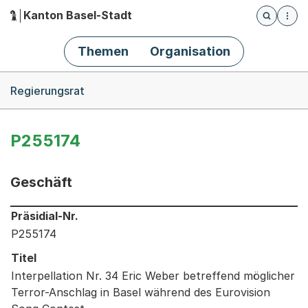
Kanton Basel-Stadt
Öffnet die
(Dieser Link führt zur Startseite)
Hauptnavigation
Themen
Organisation
Breadcrumb-Navigation
Regierungsrat
P255174
Geschäft
Informationen zum Ausgewählten Geschäft
Präsidial-Nr.
P255174
Titel
Interpellation Nr. 34 Eric Weber betreffend möglicher
Terror-Anschlag in Basel während des Eurovision