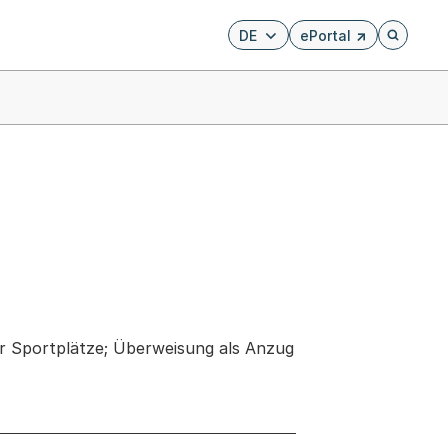
DE
ePortal
Externer Link, wird i
Öffnet di
r Sportplätze; Überweisung als Anzug