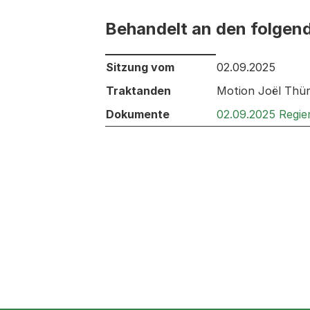
Behandelt an den folgen
Behandelt an den folgenden Sitzunge
Sitzung vom
02.09.2025
Traktanden
Motion Joël Thür
Dokumente
02.09.2025 Regie