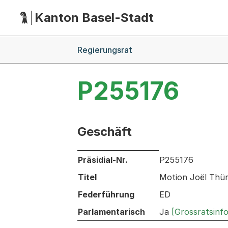
Kanton Basel-Stadt
Hauptnavigation
(Dieser Link führt zur Startseite)
Breadcrumb-Navigation
Regierungsrat
P255176
Geschäft
Informationen zum Ausgewählten Ges
Präsidial-Nr.
P255176
Titel
Motion Joël Thür
Federführung
ED
Parlamentarisch
Ja
[Grossratsinf