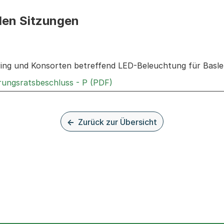
den Sitzungen
n: Informationen zu den Sitzungen zum Geschäft
ing und Konsorten betreffend LED-Beleuchtung für Basle
Externer Link, wird in einem
rungsratsbeschluss - P (PDF)
Zurück zur Übersicht