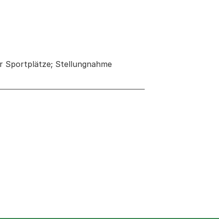
r Sportplätze; Stellungnahme
 neuen Tab oder Fenster geöffnet