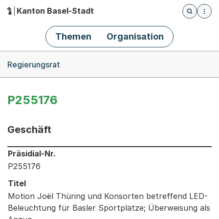
Kanton Basel-Stadt
Öffnet die
(Dieser Link führt zur Startseite)
Hauptnavigation
Themen
Organisation
Breadcrumb-Navigation
Regierungsrat
P255176
Geschäft
Informationen zum Ausgewählten Geschäft
Präsidial-Nr.
P255176
Titel
Motion Joël Thüring und Konsorten betreffend LED-
Beleuchtung für Basler Sportplätze; Überweisung als