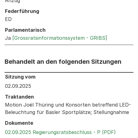
Anzug
Federführung
ED
Parlamentarisch
Ja
[Grossratsinformationssystem - GRIBS]
Behandelt an den folgenden Sitzungen
Behandelt an den folgenden Sitzungen: Informationen 
Sitzung vom
02.09.2025
Traktanden
Motion Joël Thüring und Konsorten betreffend LED-
Beleuchtung für Basler Sportplätze; Stellungnahme
Dokumente
Externer 
02.09.2025 Regierungsratsbeschluss - P (PDF)