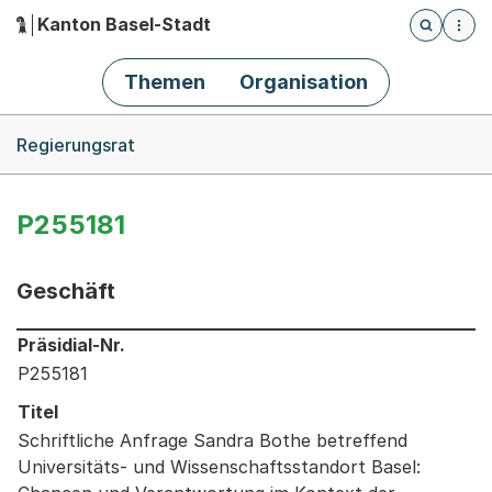
Kanton Basel-Stadt
Öffnet die
(Dieser Link führt zur Startseite)
Hauptnavigation
Themen
Organisation
Breadcrumb-Navigation
Regierungsrat
P255181
Geschäft
Informationen zum Ausgewählten Geschäft
Präsidial-Nr.
P255181
Titel
Schriftliche Anfrage Sandra Bothe betreffend
Universitäts- und Wissenschaftsstandort Basel: