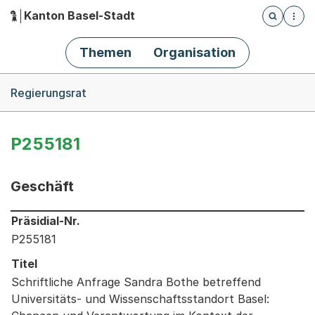
Kanton Basel-Stadt
Öffnet die
(Dieser Link führt zur Startseite)
Hauptnavigation
Themen
Organisation
Breadcrumb-Navigation
Regierungsrat
P255181
Geschäft
Informationen zum Ausgewählten Geschäft
Präsidial-Nr.
P255181
Titel
Schriftliche Anfrage Sandra Bothe betreffend
Universitäts- und Wissenschaftsstandort Basel: