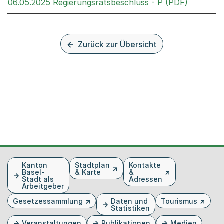
Externer 
06.05.2025 Regierungsratsbeschluss - P (PDF)
Zurück zur Übersicht
Fusszeile
Kanton
Stadtplan
Kontakte
Basel-
& Karte
&
Stadt als
Adressen
Arbeitgeber
Gesetzessammlung
Daten und
Tourismus
Statistiken
Veranstaltungen
Publikationen
Medien