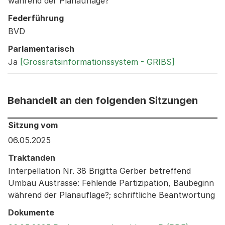
während der Planauflage?
Federführung
BVD
Parlamentarisch
Ja
[Grossratsinformationssystem - GRIBS]
Behandelt an den folgenden Sitzungen
Behandelt an den folgenden Sitzungen: Informationen 
Sitzung vom
06.05.2025
Traktanden
Interpellation Nr. 38 Brigitta Gerber betreffend
Umbau Austrasse: Fehlende Partizipation, Baubeginn
während der Planauflage?; schriftliche Beantwortung
Dokumente