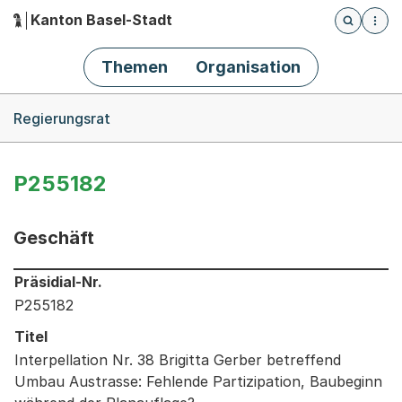
Kanton Basel-Stadt
Öffnet die
(Dieser Link führt zur Startseite)
Hauptnavigation
Themen
Organisation
Breadcrumb-Navigation
Regierungsrat
P255182
Geschäft
Informationen zum Ausgewählten Geschäft
Präsidial-Nr.
P255182
Titel
Interpellation Nr. 38 Brigitta Gerber betreffend
Umbau Austrasse: Fehlende Partizipation, Baubeginn