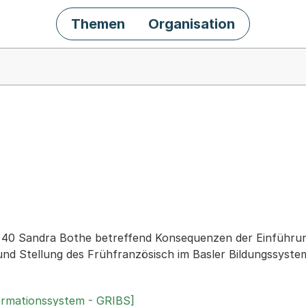
Themen
Organisation
chäft
r. 40 Sandra Bothe betreffend Konsequenzen der Einführun
 und Stellung des Frühfranzösisch im Basler Bildungssyste
ormationssystem - GRIBS]