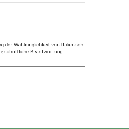
g der Wahlmöglichkeit von Italienisch
m; schriftliche Beantwortung
 neuen Tab oder Fenster geöffnet