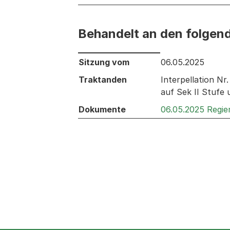
Behandelt an den folgen
Behandelt an den folgenden Sitzunge
Sitzung vom
06.05.2025
Traktanden
Interpellation N
auf Sek II Stufe 
Dokumente
06.05.2025 Regie