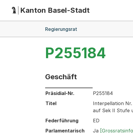
Kanton Basel-Stadt
Hauptnavigation
(Dieser Link führt zur Startseite)
Breadcrumb-Navigation
Regierungsrat
P255184
Geschäft
Informationen zum Ausgewählten Ges
Präsidial-Nr.
P255184
Titel
Interpellation N
auf Sek II Stufe
Federführung
ED
Parlamentarisch
Ja
[Grossratsinf