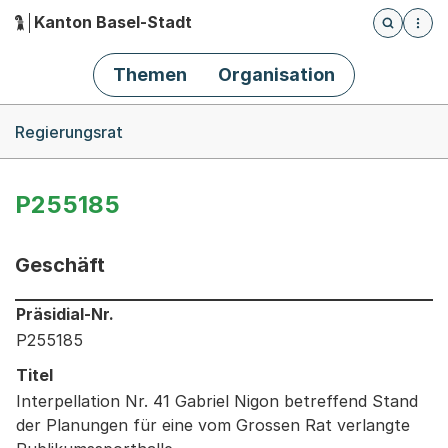
Kanton Basel-Stadt
Öffnet die
(Dieser Link führt zur Startseite)
Hauptnavigation
Themen
Organisation
Breadcrumb-Navigation
Regierungsrat
P255185
Geschäft
Informationen zum Ausgewählten Geschäft
Präsidial-Nr.
P255185
Titel
Interpellation Nr. 41 Gabriel Nigon betreffend Stand
der Planungen für eine vom Grossen Rat verlangte