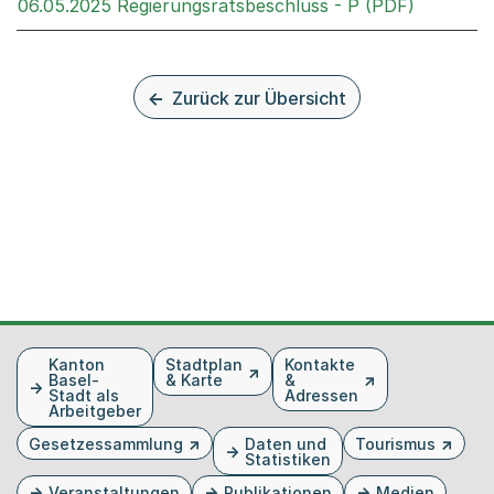
Externer 
06.05.2025 Regierungsratsbeschluss - P (PDF)
Zurück zur Übersicht
Fusszeile
Kanton
Stadtplan
Kontakte
Basel-
& Karte
&
Stadt als
Adressen
Arbeitgeber
Gesetzessammlung
Daten und
Tourismus
Statistiken
Veranstaltungen
Publikationen
Medien