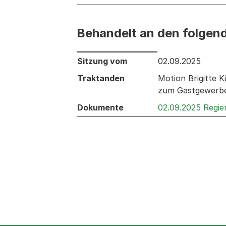
Behandelt an den folgen
Behandelt an den folgenden Sitzunge
Sitzung vom
02.09.2025
Traktanden
Motion Brigitte 
zum Gastgewerbe
Dokumente
02.09.2025 Regie