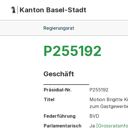
Kanton Basel-Stadt
Hauptnavigation
(Dieser Link führt zur Startseite)
Breadcrumb-Navigation
Regierungsrat
P255192
Geschäft
Informationen zum Ausgewählten Ges
Präsidial-Nr.
P255192
Titel
Motion Brigitte 
zum Gastgewerbe
Federführung
BVD
Parlamentarisch
Ja
[Grossratsinf