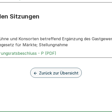
den Sitzungen
n: Informationen zu den Sitzungen zum Geschäft
Kühne und Konsorten betreffend Ergänzung des Gastgewe
gesetz für Märkte; Stellungnahme
Externer Link, wird in einem
rungsratsbeschluss - P (PDF)
Zurück zur Übersicht