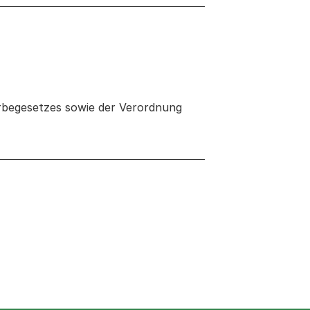
rbegesetzes sowie der Verordnung
 neuen Tab oder Fenster geöffnet