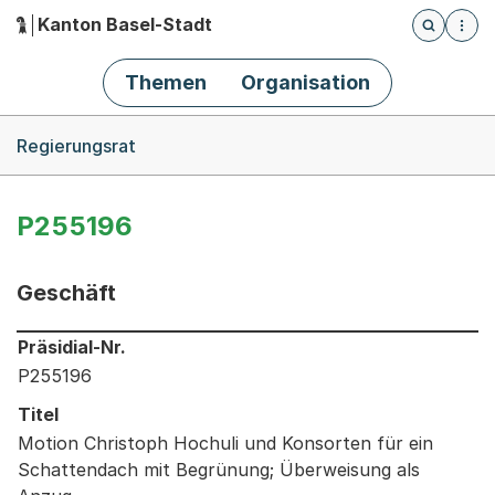
Kanton Basel-Stadt
Öffnet die
(Dieser Link führt zur Startseite)
Hauptnavigation
Themen
Organisation
Breadcrumb-Navigation
Regierungsrat
P255196
Geschäft
Informationen zum Ausgewählten Geschäft
Präsidial-Nr.
P255196
Titel
Motion Christoph Hochuli und Konsorten für ein
Schattendach mit Begrünung; Überweisung als