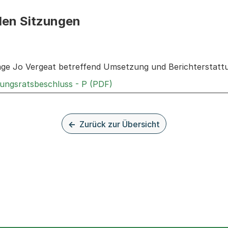
den Sitzungen
n: Informationen zu den Sitzungen zum Geschäft
age Jo Vergeat betreffend Umsetzung und Berichterstattun
Externer Link, wird in einem
rungsratsbeschluss - P (PDF)
Zurück zur Übersicht