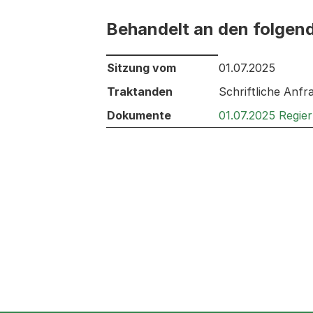
Behandelt an den folgen
Behandelt an den folgenden Sitzunge
Sitzung vom
01.07.2025
Traktanden
Schriftliche Anfr
Dokumente
01.07.2025 Regie