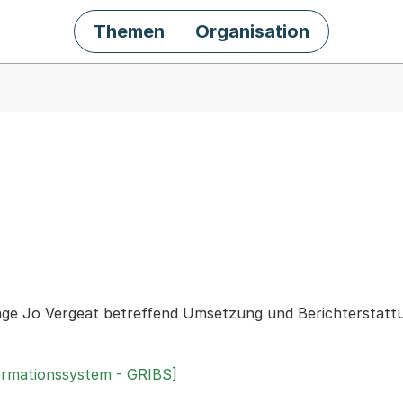
Themen
Organisation
chäft
age Jo Vergeat betreffend Umsetzung und Berichterstattun
ormationssystem - GRIBS]