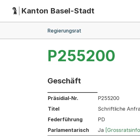
Kanton Basel-Stadt
Hauptnavigation
(Dieser Link führt zur Startseite)
Breadcrumb-Navigation
Regierungsrat
P255200
Geschäft
Informationen zum Ausgewählten Ges
Präsidial-Nr.
P255200
Titel
Schriftliche Anfr
Federführung
PD
Parlamentarisch
Ja
[Grossratsinf