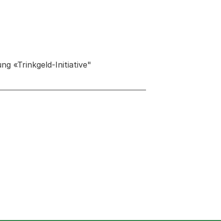
g «Trinkgeld-Initiative"
 neuen Tab oder Fenster geöffnet