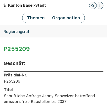
Kanton Basel-Stadt
Öffnet die
(Dieser Link führt zur Startseite)
Hauptnavigation
Themen
Organisation
Breadcrumb-Navigation
Regierungsrat
P255209
Geschäft
Informationen zum Ausgewählten Geschäft
Präsidial-Nr.
P255209
Titel
Schriftliche Anfrage Jenny Schweizer betreffend
emissionsfreie Baustellen bis 2037