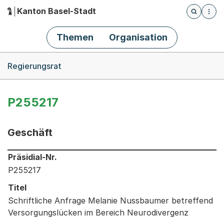
Kanton Basel-Stadt
Öffnet die
(Dieser Link führt zur Startseite)
Hauptnavigation
Themen
Organisation
Breadcrumb-Navigation
Regierungsrat
P255217
Geschäft
Informationen zum Ausgewählten Geschäft
Präsidial-Nr.
P255217
Titel
Schriftliche Anfrage Melanie Nussbaumer betreffend
Versorgungslücken im Bereich Neurodivergenz