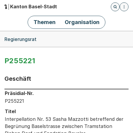
Kanton Basel-Stadt
Öffnet die
(Dieser Link führt zur Startseite)
Hauptnavigation
Themen
Organisation
Breadcrumb-Navigation
Regierungsrat
P255221
Geschäft
Informationen zum Ausgewählten Geschäft
Präsidial-Nr.
P255221
Titel
Interpellation Nr. 53 Sasha Mazzotti betreffend der
Begrünung Baselstrasse zwischen Tramstation