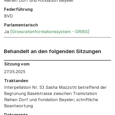
Riehen Dorf und Fondation Beyeler
Federführung
BVD
Parlamentarisch
Ja
[Grossratsinformationssystem - GRIBS]
Behandelt an den folgenden Sitzungen
Behandelt an den folgenden Sitzungen: Informationen 
Sitzung vom
27.05.2025
Traktanden
Interpellation Nr. 53 Sasha Mazzotti betreffend der
Begrünung Baselstrasse zwischen Tramstation
Riehen Dorf und Fondation Beyeler; schriftliche
Beantwortung
Dokumente