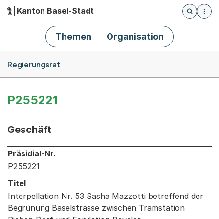
Kanton Basel-Stadt
Öffnet die
(Dieser Link führt zur Startseite)
Hauptnavigation
Themen
Organisation
Breadcrumb-Navigation
Regierungsrat
P255221
Geschäft
Informationen zum Ausgewählten Geschäft
Präsidial-Nr.
P255221
Titel
Interpellation Nr. 53 Sasha Mazzotti betreffend der
Begrünung Baselstrasse zwischen Tramstation