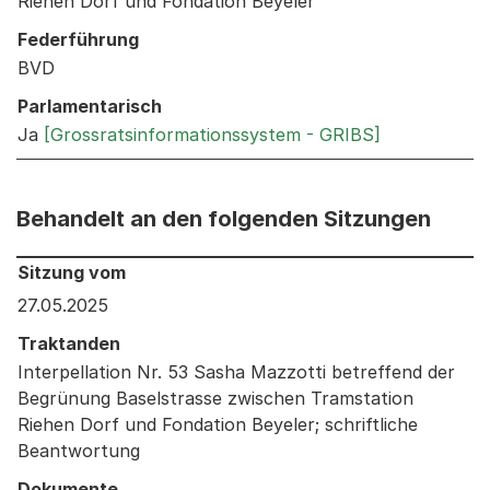
Riehen Dorf und Fondation Beyeler
Federführung
BVD
Parlamentarisch
Ja
[Grossratsinformationssystem - GRIBS]
Behandelt an den folgenden Sitzungen
Behandelt an den folgenden Sitzungen: Informationen 
Sitzung vom
27.05.2025
Traktanden
Interpellation Nr. 53 Sasha Mazzotti betreffend der
Begrünung Baselstrasse zwischen Tramstation
Riehen Dorf und Fondation Beyeler; schriftliche
Beantwortung
Dokumente