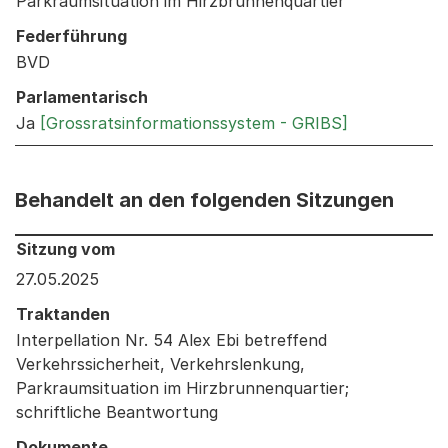
Parkraumsituation im Hirzbrunnenquartier
Federführung
BVD
Parlamentarisch
Ja
[Grossratsinformationssystem - GRIBS]
Behandelt an den folgenden Sitzungen
Behandelt an den folgenden Sitzungen: Informationen 
Sitzung vom
27.05.2025
Traktanden
Interpellation Nr. 54 Alex Ebi betreffend
Verkehrssicherheit, Verkehrslenkung,
Parkraumsituation im Hirzbrunnenquartier;
schriftliche Beantwortung
Dokumente