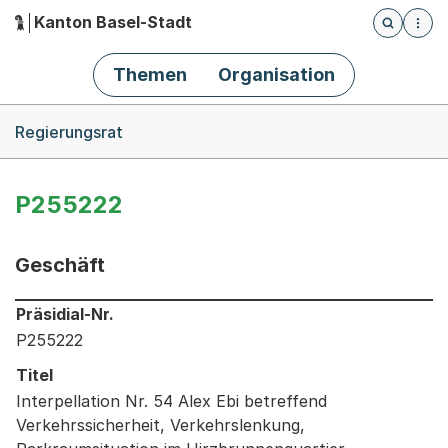
Kanton Basel-Stadt
Öffnet die
(Dieser Link führt zur Startseite)
Hauptnavigation
Themen
Organisation
Breadcrumb-Navigation
Regierungsrat
P255222
Geschäft
Informationen zum Ausgewählten Geschäft
Präsidial-Nr.
P255222
Titel
Interpellation Nr. 54 Alex Ebi betreffend
Verkehrssicherheit, Verkehrslenkung,