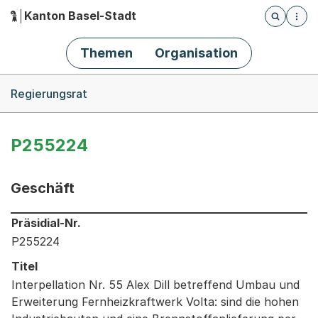
Kanton Basel-Stadt
Öffnet die
(Dieser Link führt zur Startseite)
Hauptnavigation
Themen
Organisation
Breadcrumb-Navigation
Regierungsrat
P255224
Geschäft
Informationen zum Ausgewählten Geschäft
Präsidial-Nr.
P255224
Titel
Interpellation Nr. 55 Alex Dill betreffend Umbau und
Erweiterung Fernheizkraftwerk Volta: sind die hohen