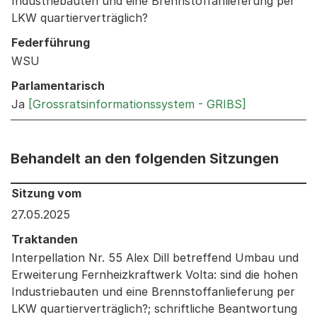
Industriebauten und eine Brennstoffanlieferung per
LKW quartierverträglich?
Federführung
WSU
Parlamentarisch
Ja
[Grossratsinformationssystem - GRIBS]
Behandelt an den folgenden Sitzungen
Behandelt an den folgenden Sitzungen: Informationen 
Sitzung vom
27.05.2025
Traktanden
Interpellation Nr. 55 Alex Dill betreffend Umbau und
Erweiterung Fernheizkraftwerk Volta: sind die hohen
Industriebauten und eine Brennstoffanlieferung per
LKW quartierverträglich?; schriftliche Beantwortung