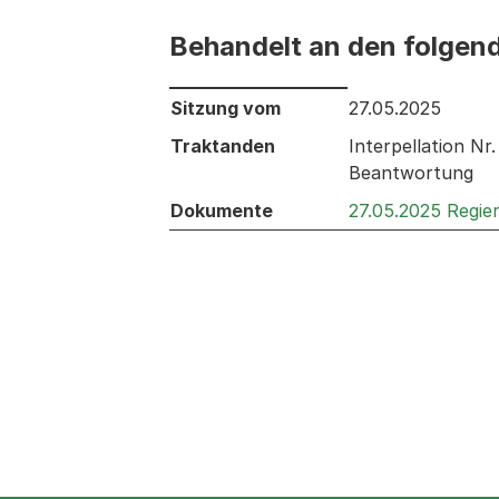
Behandelt an den folgen
Behandelt an den folgenden Sitzunge
Sitzung vom
27.05.2025
Traktanden
Interpellation Nr
Beantwortung
Dokumente
27.05.2025 Regie