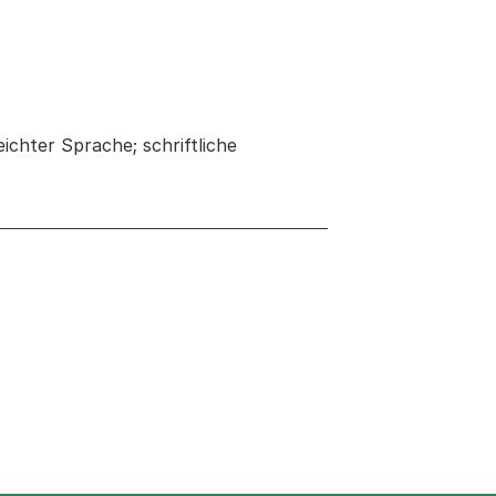
ichter Sprache; schriftliche
 neuen Tab oder Fenster geöffnet