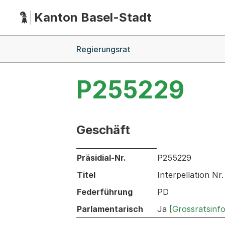
Kanton Basel-Stadt
Hauptnavigation
(Dieser Link führt zur Startseite)
Breadcrumb-Navigation
Regierungsrat
P255229
Geschäft
Informationen zum Ausgewählten Ges
Präsidial-Nr.
P255229
Titel
Interpellation Nr
Federführung
PD
Parlamentarisch
Ja
[Grossratsinf