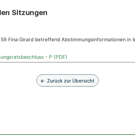
den Sitzungen
n: Informationen zu den Sitzungen zum Geschäft
. 59 Fina Girard betreffend Abstimmungsinformationen in le
Externer Link, wird in einem
rungsratsbeschluss - P (PDF)
Zurück zur Übersicht