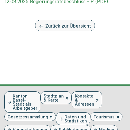
Externer 
12.08.2025 Regierungsratsbeschluss - P (PDF)
Zurück zur Übersicht
Fusszeile
Kanton
Stadtplan
Kontakte
Basel-
& Karte
&
Stadt als
Adressen
Arbeitgeber
Gesetzessammlung
Daten und
Tourismus
Statistiken
Veranstaltungen
Publikationen
Medien