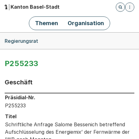
Kanton Basel-Stadt
Öffnet die
(Dieser Link führt zur Startseite)
Hauptnavigation
Themen
Organisation
Breadcrumb-Navigation
Regierungsrat
P255233
Geschäft
Informationen zum Ausgewählten Geschäft
Präsidial-Nr.
P255233
Titel
Schriftliche Anfrage Salome Bessenich betreffend
Aufschlüsselung des Energiemix’ der Fernwärme der