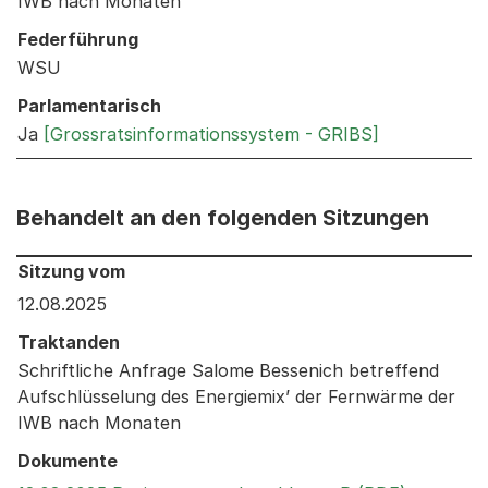
IWB nach Monaten
Federführung
WSU
Parlamentarisch
Ja
[Grossratsinformationssystem - GRIBS]
Behandelt an den folgenden Sitzungen
Behandelt an den folgenden Sitzungen: Informationen 
Sitzung vom
12.08.2025
Traktanden
Schriftliche Anfrage Salome Bessenich betreffend
Aufschlüsselung des Energiemix’ der Fernwärme der
IWB nach Monaten
Dokumente