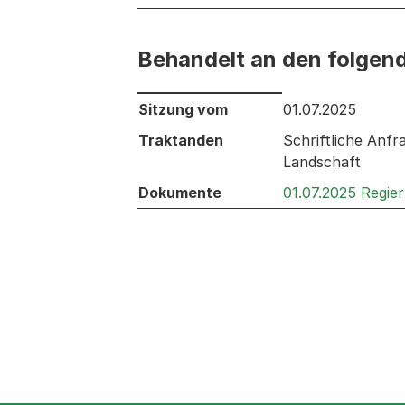
Behandelt an den folgen
Behandelt an den folgenden Sitzunge
Sitzung vom
01.07.2025
Traktanden
Schriftliche Anfr
Landschaft
Dokumente
01.07.2025 Regie