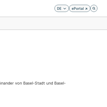
DE
ePortal
Externer Link, wird i
Öffnet di
einander von Basel-Stadt und Basel-