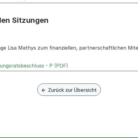
den Sitzungen
n: Informationen zu den Sitzungen zum Geschäft
age Lisa Mathys zum finanziellen, partnerschaftlichen Mit
Externer Link, wird in einem
rungsratsbeschluss - P (PDF)
Zurück zur Übersicht