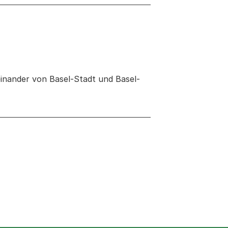
einander von Basel-Stadt und Basel-
 neuen Tab oder Fenster geöffnet