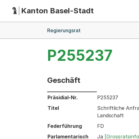
Kanton Basel-Stadt
Hauptnavigation
(Dieser Link führt zur Startseite)
Breadcrumb-Navigation
Regierungsrat
P255237
Geschäft
Informationen zum Ausgewählten Ges
Präsidial-Nr.
P255237
Titel
Schriftliche Anfr
Landschaft
Federführung
FD
Parlamentarisch
Ja
[Grossratsinf