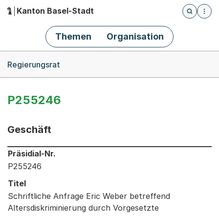
Kanton Basel-Stadt
Öffnet die
(Dieser Link führt zur Startseite)
Hauptnavigation
Themen
Organisation
Breadcrumb-Navigation
Regierungsrat
P255246
Geschäft
Informationen zum Ausgewählten Geschäft
Präsidial-Nr.
P255246
Titel
Schriftliche Anfrage Eric Weber betreffend
Altersdiskriminierung durch Vorgesetzte