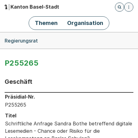
Kanton Basel-Stadt
Öffnet die
(Dieser Link führt zur Startseite)
Hauptnavigation
Themen
Organisation
Breadcrumb-Navigation
Regierungsrat
P255265
Geschäft
Informationen zum Ausgewählten Geschäft
Präsidial-Nr.
P255265
Titel
Schriftliche Anfrage Sandra Bothe betreffend digitale
Lesemedien - Chance oder Risiko für die