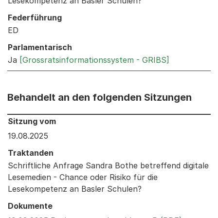
Lesekompetenz an Basler Schulen?
Federführung
ED
Parlamentarisch
Ja
[Grossratsinformationssystem - GRIBS]
Behandelt an den folgenden Sitzungen
Behandelt an den folgenden Sitzungen: Informationen 
Sitzung vom
19.08.2025
Traktanden
Schriftliche Anfrage Sandra Bothe betreffend digitale
Lesemedien - Chance oder Risiko für die
Lesekompetenz an Basler Schulen?
Dokumente