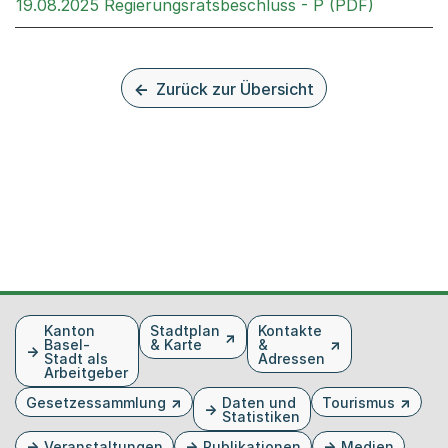
Externer 
19.08.2025 Regierungsratsbeschluss - P (PDF)
Zurück zur Übersicht
Fusszeile
Kanton
Stadtplan
Kontakte
Basel-
& Karte
&
Stadt als
Adressen
Arbeitgeber
Gesetzessammlung
Daten und
Tourismus
Statistiken
Veranstaltungen
Publikationen
Medien