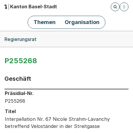
Kanton Basel-Stadt
Öffnet die
(Dieser Link führt zur Startseite)
Hauptnavigation
Themen
Organisation
Breadcrumb-Navigation
Regierungsrat
P255268
Geschäft
Informationen zum Ausgewählten Geschäft
Präsidial-Nr.
P255268
Titel
Interpellation Nr. 67 Nicole Strahm-Lavanchy
betreffend Veloständer in der Streitgasse