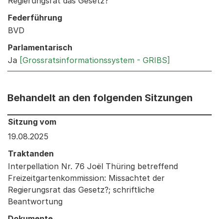
Regierungsrat das Gesetz?
Federführung
BVD
Parlamentarisch
Ja
[Grossratsinformationssystem - GRIBS]
Behandelt an den folgenden Sitzungen
Behandelt an den folgenden Sitzungen: Informationen 
Sitzung vom
19.08.2025
Traktanden
Interpellation Nr. 76 Joël Thüring betreffend
Freizeitgartenkommission: Missachtet der
Regierungsrat das Gesetz?; schriftliche
Beantwortung
Dokumente