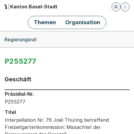
Kanton Basel-Stadt
Öffnet die
(Dieser Link führt zur Startseite)
Hauptnavigation
Themen
Organisation
Breadcrumb-Navigation
Regierungsrat
P255277
Geschäft
Informationen zum Ausgewählten Geschäft
Präsidial-Nr.
P255277
Titel
Interpellation Nr. 76 Joël Thüring betreffend
Freizeitgartenkommission: Missachtet der