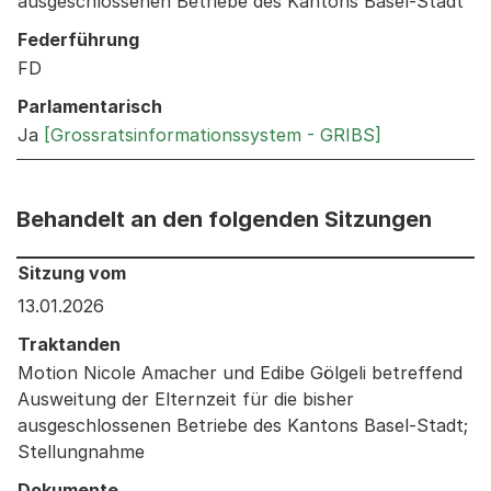
ausgeschlossenen Betriebe des Kantons Basel-Stadt
Federführung
FD
Parlamentarisch
Ja
[Grossratsinformationssystem - GRIBS]
Behandelt an den folgenden Sitzungen
Behandelt an den folgenden Sitzungen: Informationen 
Sitzung vom
13.01.2026
Traktanden
Motion Nicole Amacher und Edibe Gölgeli betreffend
Ausweitung der Elternzeit für die bisher
ausgeschlossenen Betriebe des Kantons Basel-Stadt;
Stellungnahme
Dokumente