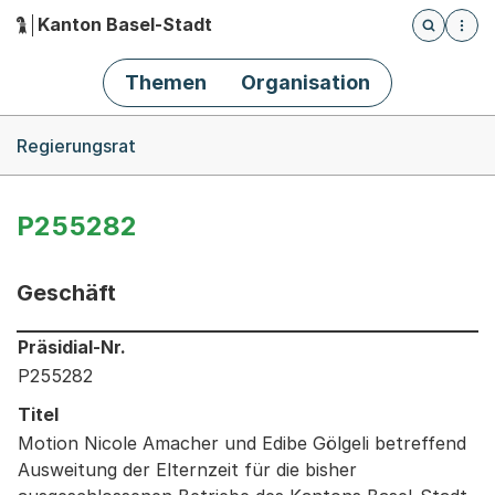
Kanton Basel-Stadt
Öffnet die
(Dieser Link führt zur Startseite)
Hauptnavigation
Themen
Organisation
Breadcrumb-Navigation
Regierungsrat
P255282
Geschäft
Informationen zum Ausgewählten Geschäft
Präsidial-Nr.
P255282
Titel
Motion Nicole Amacher und Edibe Gölgeli betreffend
Ausweitung der Elternzeit für die bisher