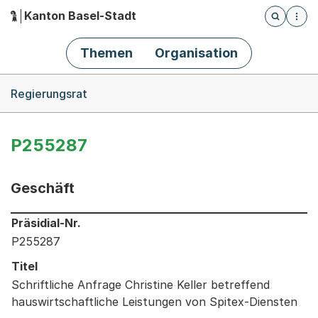
Kanton Basel-Stadt
Öffnet die
(Dieser Link führt zur Startseite)
Hauptnavigation
Themen
Organisation
Breadcrumb-Navigation
Regierungsrat
P255287
Geschäft
Informationen zum Ausgewählten Geschäft
Präsidial-Nr.
P255287
Titel
Schriftliche Anfrage Christine Keller betreffend
hauswirtschaftliche Leistungen von Spitex-Diensten