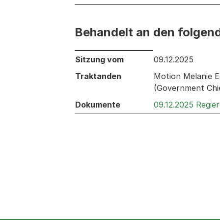
Behandelt an den folgen
Behandelt an den folgenden Sitzunge
Sitzung vom
09.12.2025
Traktanden
Motion Melanie E
(Government Chie
Dokumente
09.12.2025 Regie