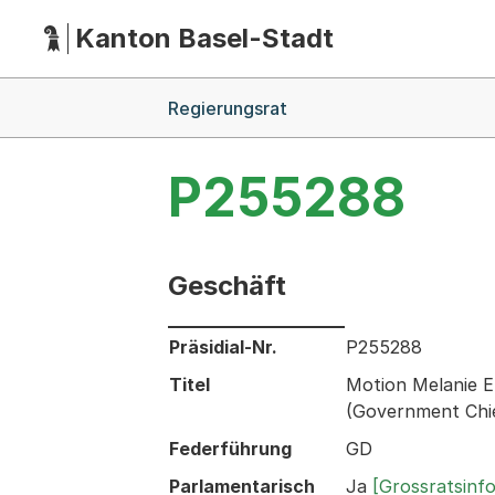
Kanton Basel-Stadt
Hauptnavigation
(Dieser Link führt zur Startseite)
Breadcrumb-Navigation
Regierungsrat
P255288
Geschäft
Informationen zum Ausgewählten Ges
Präsidial-Nr.
P255288
Titel
Motion Melanie E
(Government Chie
Federführung
GD
Parlamentarisch
Ja
[Grossratsinf