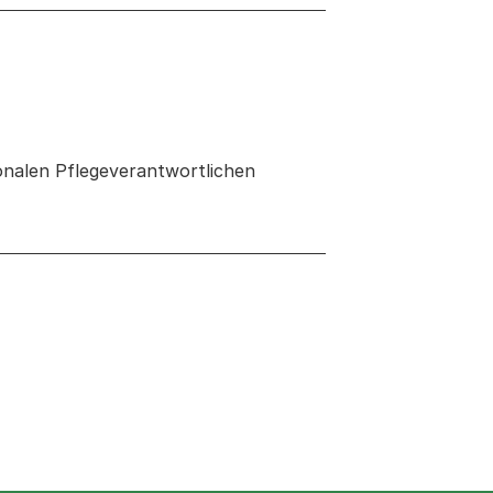
onalen Pflegeverantwortlichen
 neuen Tab oder Fenster geöffnet