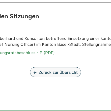
den Sitzungen
n: Informationen zu den Sitzungen zum Geschäft
berhard und Konsorten betreffend Einsetzung einer kant
f Nursing Officer) im Kanton Basel-Stadt; Stellungnahme
Externer Link, wird in einem
rungsratsbeschluss - P (PDF)
Zurück zur Übersicht