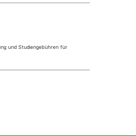
kung und Studiengebühren für
 neuen Tab oder Fenster geöffnet