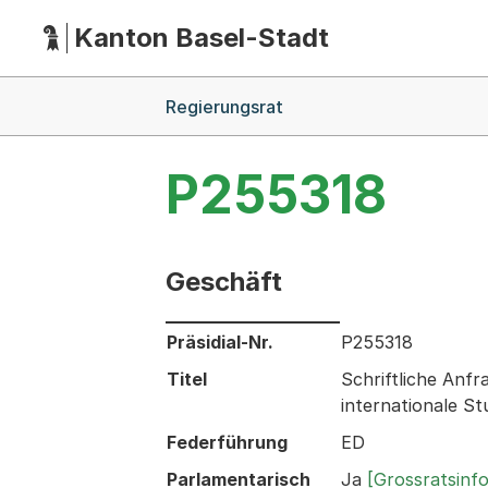
Kanton Basel-Stadt
Hauptnavigation
(Dieser Link führt zur Startseite)
Breadcrumb-Navigation
Regierungsrat
P255318
Geschäft
Informationen zum Ausgewählten Ges
Präsidial-Nr.
P255318
Titel
Schriftliche Anf
internationale St
Federführung
ED
Parlamentarisch
Ja
[Grossratsinf