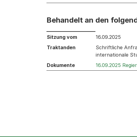
Behandelt an den folgen
Behandelt an den folgenden Sitzunge
Sitzung vom
16.09.2025
Traktanden
Schriftliche Anf
internationale St
Dokumente
16.09.2025 Regie