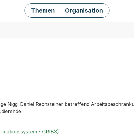
Themen
Organisation
chäft
rage Niggi Daniel Rechsteiner betreffend Arbeitsbeschrän
udierende
ormationssystem - GRIBS]