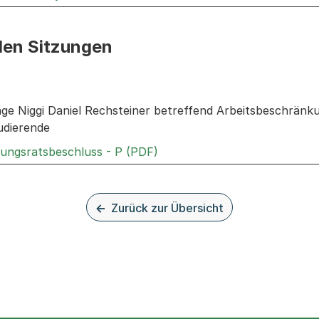
den Sitzungen
n: Informationen zu den Sitzungen zum Geschäft
rage Niggi Daniel Rechsteiner betreffend Arbeitsbeschrän
udierende
Externer Link, wird in einem
rungsratsbeschluss - P (PDF)
Zurück zur Übersicht