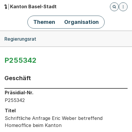
Kanton Basel-Stadt
Öffnet die
(Dieser Link führt zur Startseite)
Hauptnavigation
Themen
Organisation
Breadcrumb-Navigation
Regierungsrat
P255342
Geschäft
Informationen zum Ausgewählten Geschäft
Präsidial-Nr.
P255342
Titel
Schriftliche Anfrage Eric Weber betreffend
Homeoffice beim Kanton