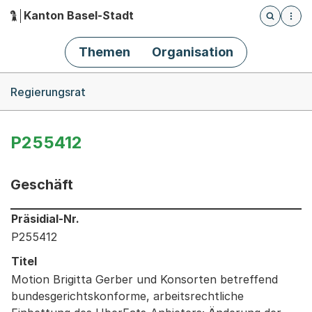
Kanton Basel-Stadt
Öffnet die
(Dieser Link führt zur Startseite)
Hauptnavigation
Themen
Organisation
Breadcrumb-Navigation
Regierungsrat
P255412
Geschäft
Informationen zum Ausgewählten Geschäft
Präsidial-Nr.
P255412
Titel
Motion Brigitta Gerber und Konsorten betreffend
bundesgerichtskonforme, arbeitsrechtliche