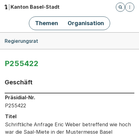
Kanton Basel-Stadt
Öffnet die
(Dieser Link führt zur Startseite)
Hauptnavigation
Themen
Organisation
Breadcrumb-Navigation
Regierungsrat
P255422
Geschäft
Informationen zum Ausgewählten Geschäft
Präsidial-Nr.
P255422
Titel
Schriftliche Anfrage Eric Weber betreffend wie hoch
war die Saal-Miete in der Mustermesse Basel