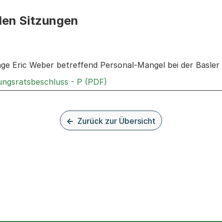
den Sitzungen
n: Informationen zu den Sitzungen zum Geschäft
age Eric Weber betreffend Personal-Mangel bei der Basler 
Externer Link, wird in einem 
rungsratsbeschluss - P (PDF)
Zurück zur Übersicht