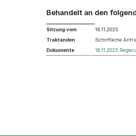
Behandelt an den folgen
Behandelt an den folgenden Sitzunge
Sitzung vom
18.11.2025
Traktanden
Schriftliche Anfr
Dokumente
18.11.2025 Regie