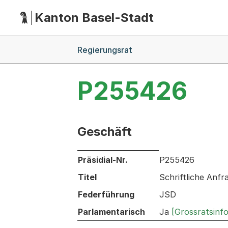
Kanton Basel-Stadt
Hauptnavigation
(Dieser Link führt zur Startseite)
Breadcrumb-Navigation
Regierungsrat
P255426
Geschäft
Informationen zum Ausgewählten Ges
Präsidial-Nr.
P255426
Titel
Schriftliche Anfr
Federführung
JSD
Parlamentarisch
Ja
[Grossratsinf