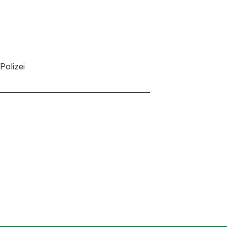
Polizei
neuen Tab oder Fenster geöffnet