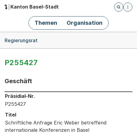
Kanton Basel-Stadt
Öffnet die
(Dieser Link führt zur Startseite)
Hauptnavigation
Themen
Organisation
Breadcrumb-Navigation
Regierungsrat
P255427
Geschäft
Informationen zum Ausgewählten Geschäft
Präsidial-Nr.
P255427
Titel
Schriftliche Anfrage Eric Weber betreffend
internationale Konferenzen in Basel