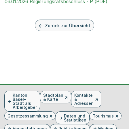
Externer 
06.01.2026 Regierungsratsbeschluss - P (PDF)
Zurück zur Übersicht
Fusszeile
Kanton
Stadtplan
Kontakte
Basel-
& Karte
&
Stadt als
Adressen
Arbeitgeber
Gesetzessammlung
Daten und
Tourismus
Statistiken
Veranstaltungen
Publikationen
Medien