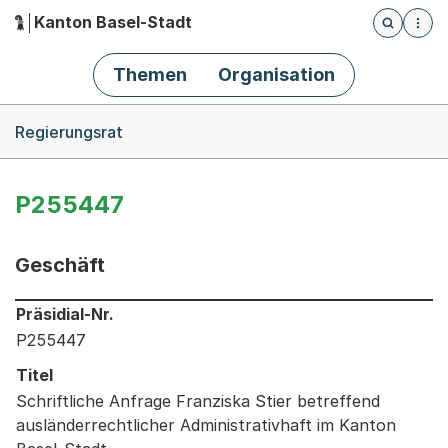
Kanton Basel-Stadt
Öffnet die
(Dieser Link führt zur Startseite)
Hauptnavigation
Themen
Organisation
Breadcrumb-Navigation
Regierungsrat
P255447
Geschäft
Informationen zum Ausgewählten Geschäft
Präsidial-Nr.
P255447
Titel
Schriftliche Anfrage Franziska Stier betreffend
ausländerrechtlicher Administrativhaft im Kanton