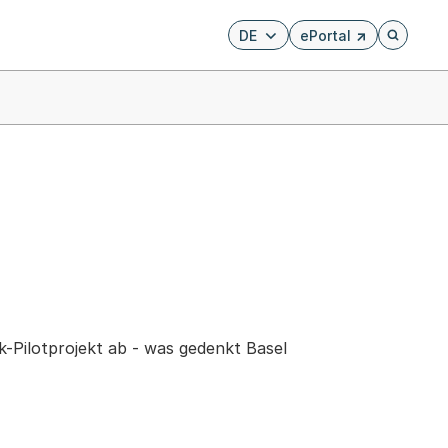
DE
ePortal
Externer Link, wird i
Öffnet di
ck-Pilotprojekt ab - was gedenkt Basel