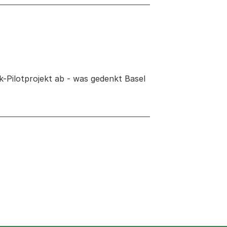
ck-Pilotprojekt ab - was gedenkt Basel
neuen Tab oder Fenster geöffnet