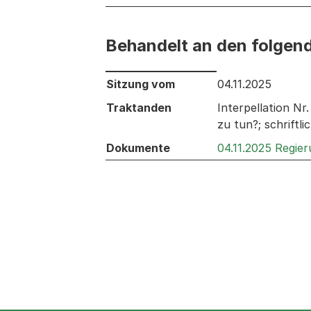
Behandelt an den folgen
Behandelt an den folgenden Sitzunge
Sitzung vom
04.11.2025
Traktanden
Interpellation Nr
zu tun?; schriftl
Dokumente
04.11.2025 Regie