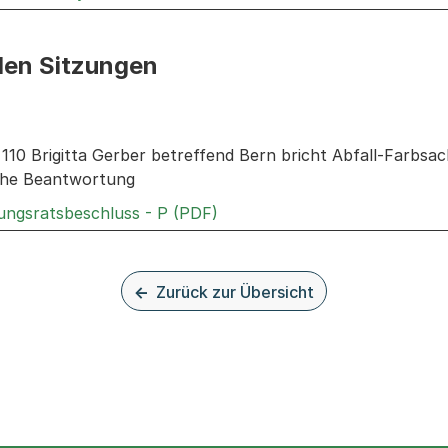
den Sitzungen
n: Informationen zu den Sitzungen zum Geschäft
. 110 Brigitta Gerber betreffend Bern bricht Abfall-Farbsa
iche Beantwortung
Externer Link, wird in einem 
rungsratsbeschluss - P (PDF)
Zurück zur Übersicht