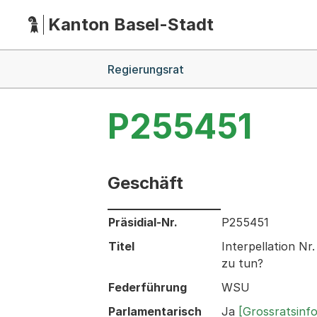
Kanton Basel-Stadt
Hauptnavigation
(Dieser Link führt zur Startseite)
Breadcrumb-Navigation
Regierungsrat
P255451
Geschäft
Informationen zum Ausgewählten Ges
Präsidial-Nr.
P255451
Titel
Interpellation Nr
zu tun?
Federführung
WSU
Parlamentarisch
Ja
[Grossratsinf