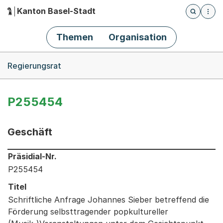
Kanton Basel-Stadt
Öffnet die
(Dieser Link führt zur Startseite)
Hauptnavigation
Themen
Organisation
Breadcrumb-Navigation
Regierungsrat
P255454
Geschäft
Informationen zum Ausgewählten Geschäft
Präsidial-Nr.
P255454
Titel
Schriftliche Anfrage Johannes Sieber betreffend die
Förderung selbsttragender popkultureller