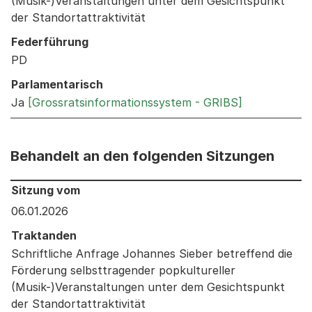
(Musik-)Veranstaltungen unter dem Gesichtspunkt
der Standortattraktivität
Federführung
PD
Parlamentarisch
Ja
[Grossratsinformationssystem - GRIBS]
Behandelt an den folgenden Sitzungen
Behandelt an den folgenden Sitzungen: Informationen 
Sitzung vom
06.01.2026
Traktanden
Schriftliche Anfrage Johannes Sieber betreffend die
Förderung selbsttragender popkultureller
(Musik-)Veranstaltungen unter dem Gesichtspunkt
der Standortattraktivität