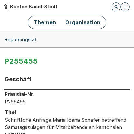
Kanton Basel-Stadt
Öffnet die
(Dieser Link führt zur Startseite)
Hauptnavigation
Themen
Organisation
Breadcrumb-Navigation
Regierungsrat
P255455
Geschäft
Informationen zum Ausgewählten Geschäft
Präsidial-Nr.
P255455
Titel
Schriftliche Anfrage Maria Ioana Schäfer betreffend
Samstagszulagen für Mitarbeitende an kantonalen