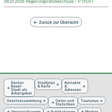
Externer 
06.01.2026 Regierungsratsbeschluss - P (PDF)
Zurück zur Übersicht
Fusszeile
Kanton
Stadtplan
Kontakte
Basel-
& Karte
&
Stadt als
Adressen
Arbeitgeber
Gesetzessammlung
Daten und
Tourismus
Statistiken
Veranstaltungen
Publikationen
Medien