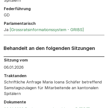
Spitälern
Federführung
GD
Parlamentarisch
Ja
[Grossratsinformationssystem - GRIBS]
Behandelt an den folgenden Sitzungen
Behandelt an den folgenden Sitzungen: Informationen 
Sitzung vom
06.01.2026
Traktanden
Schriftliche Anfrage Maria Ioana Schäfer betreffend
Samstagszulagen für Mitarbeitende an kantonalen
Spitälern
Dokumente