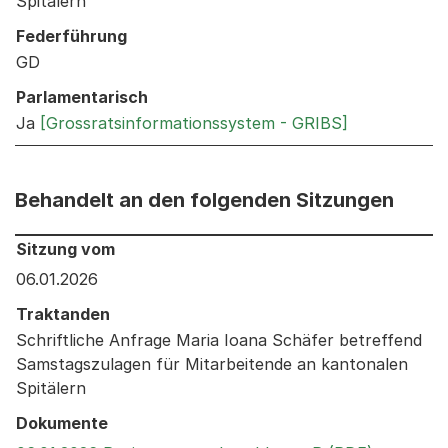
Spitälern
Federführung
GD
Parlamentarisch
Ja
[Grossratsinformationssystem - GRIBS]
Behandelt an den folgenden Sitzungen
Behandelt an den folgenden Sitzungen: Informationen 
Sitzung vom
06.01.2026
Traktanden
Schriftliche Anfrage Maria Ioana Schäfer betreffend
Samstagszulagen für Mitarbeitende an kantonalen
Spitälern
Dokumente