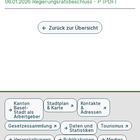
Externer 
06.01.2026 Regierungsratsbeschluss - P (PDF)
Zurück zur Übersicht
Fusszeile
Kanton
Stadtplan
Kontakte
Basel-
& Karte
&
Stadt als
Adressen
Arbeitgeber
Gesetzessammlung
Daten und
Tourismus
Statistiken
Veranstaltungen
Publikationen
Medien