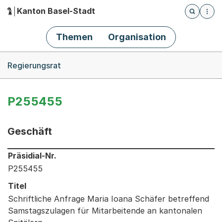
Kanton Basel-Stadt
Öffnet die
(Dieser Link führt zur Startseite)
Hauptnavigation
Themen
Organisation
Breadcrumb-Navigation
Regierungsrat
P255455
Geschäft
Informationen zum Ausgewählten Geschäft
Präsidial-Nr.
P255455
Titel
Schriftliche Anfrage Maria Ioana Schäfer betreffend
Samstagszulagen für Mitarbeitende an kantonalen