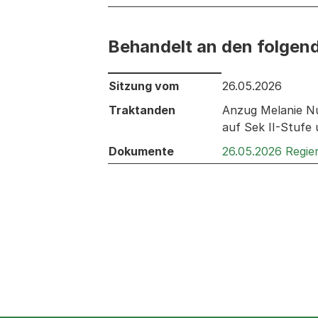
Behandelt an den folgen
Behandelt an den folgenden Sitzunge
Sitzung vom
26.05.2026
Traktanden
Anzug Melanie N
auf Sek II-Stufe
Dokumente
26.05.2026 Regie