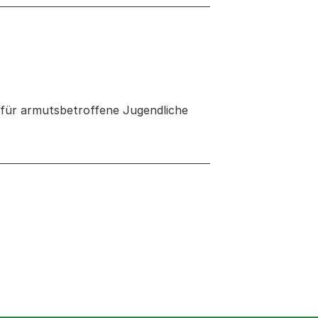
für armutsbetroffene Jugendliche
 neuen Tab oder Fenster geöffnet