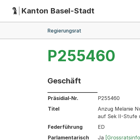
Kanton Basel-Stadt
Hauptnavigation
(Dieser Link führt zur Startseite)
Breadcrumb-Navigation
Regierungsrat
P255460
Geschäft
Informationen zum Ausgewählten Ges
Präsidial-Nr.
P255460
Titel
Anzug Melanie N
auf Sek II-Stufe
Federführung
ED
Parlamentarisch
Ja
[Grossratsinf