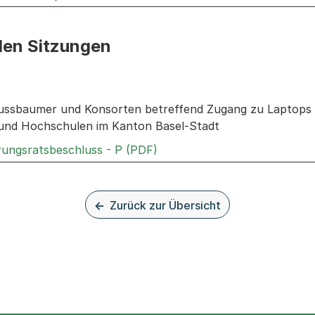
den Sitzungen
n: Informationen zu den Sitzungen zum Geschäft
ussbaumer und Konsorten betreffend Zugang zu Laptops 
 und Hochschulen im Kanton Basel-Stadt
Externer Link, wird in einem
rungsratsbeschluss - P (PDF)
Zurück zur Übersicht