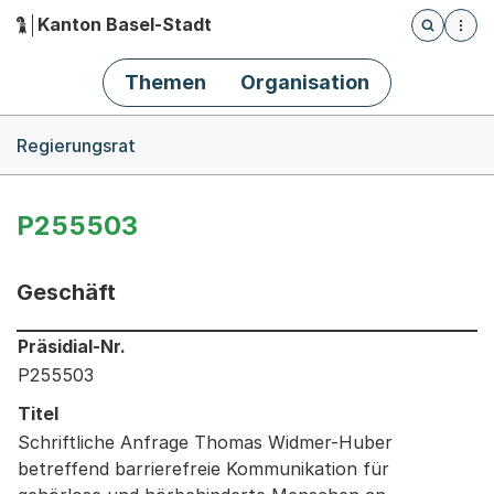
Kanton Basel-Stadt
Öffnet die
(Dieser Link führt zur Startseite)
Hauptnavigation
Themen
Organisation
Breadcrumb-Navigation
Regierungsrat
P255503
Geschäft
Informationen zum Ausgewählten Geschäft
Präsidial-Nr.
P255503
Titel
Schriftliche Anfrage Thomas Widmer-Huber
betreffend barrierefreie Kommunikation für