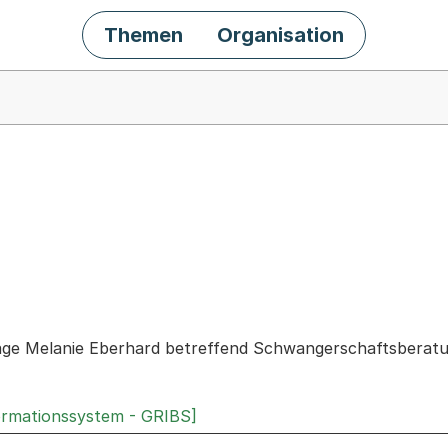
Themen
Organisation
chäft
rage Melanie Eberhard betreffend Schwangerschaftsberatu
ormationssystem - GRIBS]