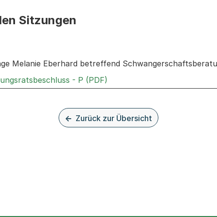
den Sitzungen
n: Informationen zu den Sitzungen zum Geschäft
rage Melanie Eberhard betreffend Schwangerschaftsberatu
Externer Link, wird in einem
rungsratsbeschluss - P (PDF)
Zurück zur Übersicht