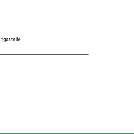
ngsstelle
 neuen Tab oder Fenster geöffnet