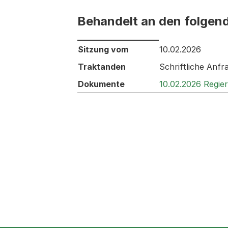
Behandelt an den folgen
Behandelt an den folgenden Sitzunge
Sitzung vom
10.02.2026
Traktanden
Schriftliche Anf
Dokumente
10.02.2026 Regie