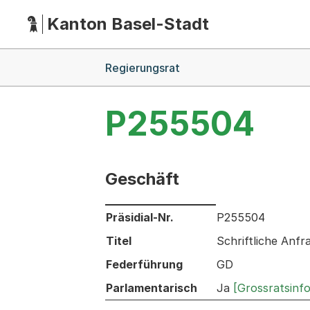
Kanton Basel-Stadt
Hauptnavigation
(Dieser Link führt zur Startseite)
Breadcrumb-Navigation
Regierungsrat
P255504
Geschäft
Informationen zum Ausgewählten Ges
Präsidial-Nr.
P255504
Titel
Schriftliche Anf
Federführung
GD
Parlamentarisch
Ja
[Grossratsinf