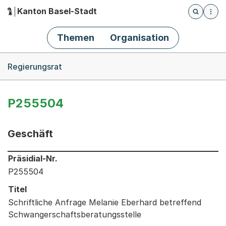
Kanton Basel-Stadt
Öffnet die
(Dieser Link führt zur Startseite)
Hauptnavigation
Themen
Organisation
Breadcrumb-Navigation
Regierungsrat
P255504
Geschäft
Informationen zum Ausgewählten Geschäft
Präsidial-Nr.
P255504
Titel
Schriftliche Anfrage Melanie Eberhard betreffend
Schwangerschaftsberatungsstelle