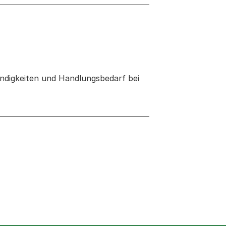
ändigkeiten und Handlungsbedarf bei
 neuen Tab oder Fenster geöffnet