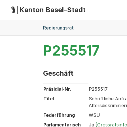
Kanton Basel-Stadt
Hauptnavigation
(Dieser Link führt zur Startseite)
Breadcrumb-Navigation
Regierungsrat
P255517
Geschäft
Informationen zum Ausgewählten Ges
Präsidial-Nr.
P255517
Titel
Schriftliche Anf
Altersdiskrimini
Federführung
WSU
Parlamentarisch
Ja
[Grossratsinf