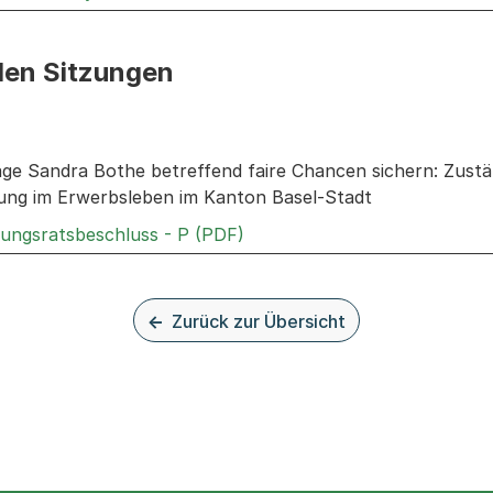
den Sitzungen
n: Informationen zu den Sitzungen zum Geschäft
rage Sandra Bothe betreffend faire Chancen sichern: Zust
erung im Erwerbsleben im Kanton Basel-Stadt
Externer Link, wird in einem
rungsratsbeschluss - P (PDF)
Zurück zur Übersicht