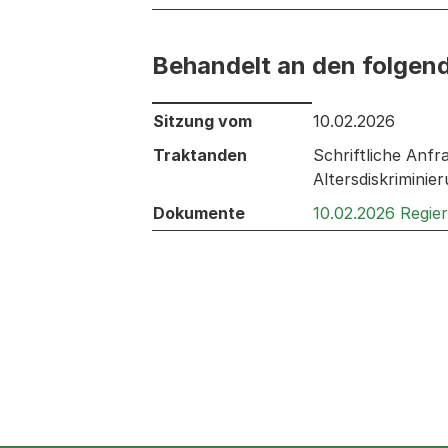
Behandelt an den folgen
Behandelt an den folgenden Sitzunge
Sitzung vom
10.02.2026
Traktanden
Schriftliche Anf
Altersdiskrimini
Dokumente
10.02.2026 Regie