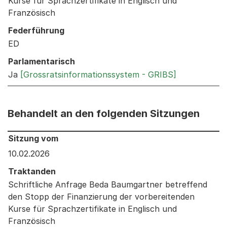
Kurse für Sprachzertifikate in Englisch und
Französisch
Federführung
ED
Parlamentarisch
Ja
[Grossratsinformationssystem - GRIBS]
Behandelt an den folgenden Sitzungen
Behandelt an den folgenden Sitzungen: Informationen 
Sitzung vom
10.02.2026
Traktanden
Schriftliche Anfrage Beda Baumgartner betreffend
den Stopp der Finanzierung der vorbereitenden
Kurse für Sprachzertifikate in Englisch und
Französisch