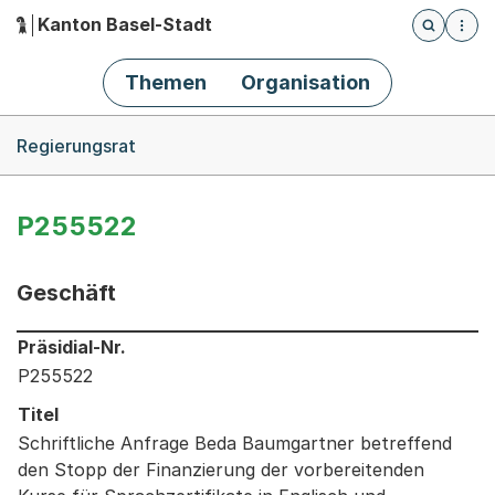
Kanton Basel-Stadt
Öffnet die
(Dieser Link führt zur Startseite)
Hauptnavigation
Themen
Organisation
Breadcrumb-Navigation
Regierungsrat
P255522
Geschäft
Informationen zum Ausgewählten Geschäft
Präsidial-Nr.
P255522
Titel
Schriftliche Anfrage Beda Baumgartner betreffend
den Stopp der Finanzierung der vorbereitenden