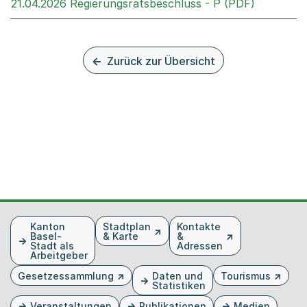
Externer 
21.04.2026 Regierungsratsbeschluss - P (PDF)
Zurück zur Übersicht
Fusszeile
Kanton
Stadtplan
Kontakte
Basel-
& Karte
&
Stadt als
Adressen
Arbeitgeber
Gesetzessammlung
Daten und
Tourismus
Statistiken
Veranstaltungen
Publikationen
Medien