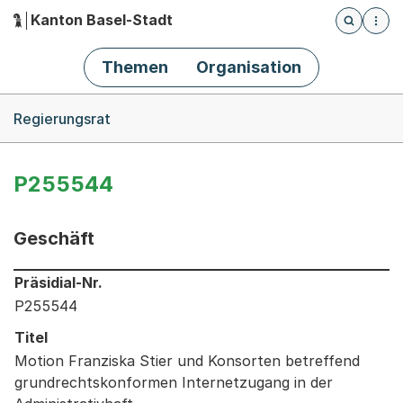
Kanton Basel-Stadt
Öffnet die
(Dieser Link führt zur Startseite)
Hauptnavigation
Themen
Organisation
Breadcrumb-Navigation
Regierungsrat
P255544
Geschäft
Informationen zum Ausgewählten Geschäft
Präsidial-Nr.
P255544
Titel
Motion Franziska Stier und Konsorten betreffend
grundrechtskonformen Internetzugang in der