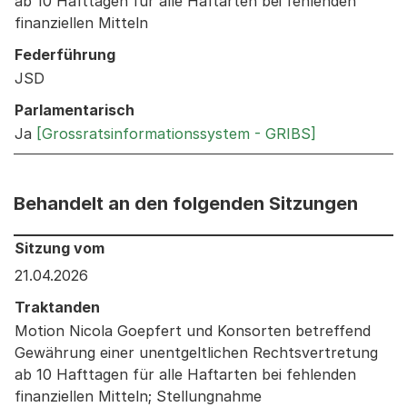
ab 10 Hafttagen für alle Haftarten bei fehlenden
finanziellen Mitteln
Federführung
JSD
Parlamentarisch
Ja
[Grossratsinformationssystem - GRIBS]
Behandelt an den folgenden Sitzungen
Behandelt an den folgenden Sitzungen: Informationen 
Sitzung vom
21.04.2026
Traktanden
Motion Nicola Goepfert und Konsorten betreffend
Gewährung einer unentgeltlichen Rechtsvertretung
ab 10 Hafttagen für alle Haftarten bei fehlenden
finanziellen Mitteln; Stellungnahme