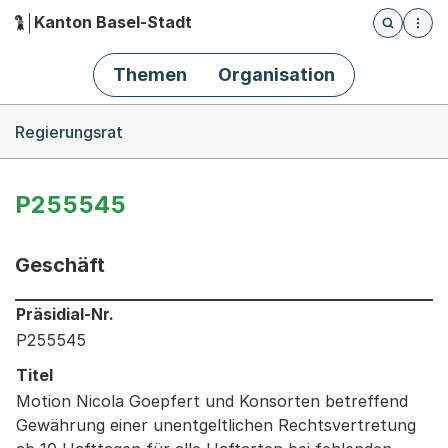
Kanton Basel-Stadt
Öffnet die
(Dieser Link führt zur Startseite)
Hauptnavigation
Themen
Organisation
Breadcrumb-Navigation
Regierungsrat
P255545
Geschäft
Informationen zum Ausgewählten Geschäft
Präsidial-Nr.
P255545
Titel
Motion Nicola Goepfert und Konsorten betreffend
Gewährung einer unentgeltlichen Rechtsvertretung