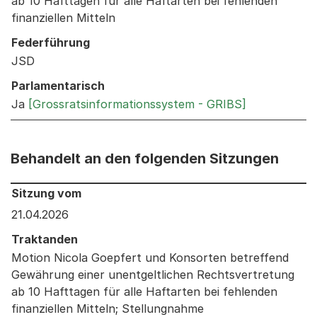
ab 10 Hafttagen für alle Haftarten bei fehlenden
finanziellen Mitteln
Federführung
JSD
Parlamentarisch
Ja
[Grossratsinformationssystem - GRIBS]
Behandelt an den folgenden Sitzungen
Behandelt an den folgenden Sitzungen: Informationen 
Sitzung vom
21.04.2026
Traktanden
Motion Nicola Goepfert und Konsorten betreffend
Gewährung einer unentgeltlichen Rechtsvertretung
ab 10 Hafttagen für alle Haftarten bei fehlenden
finanziellen Mitteln; Stellungnahme