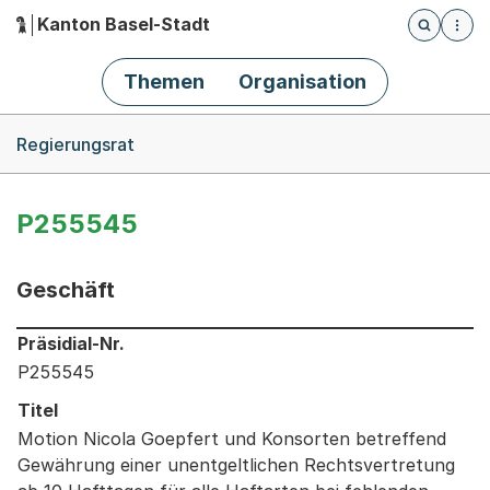
Kanton Basel-Stadt
Öffnet die
(Dieser Link führt zur Startseite)
Hauptnavigation
Themen
Organisation
Breadcrumb-Navigation
Regierungsrat
P255545
Geschäft
Informationen zum Ausgewählten Geschäft
Präsidial-Nr.
P255545
Titel
Motion Nicola Goepfert und Konsorten betreffend
Gewährung einer unentgeltlichen Rechtsvertretung