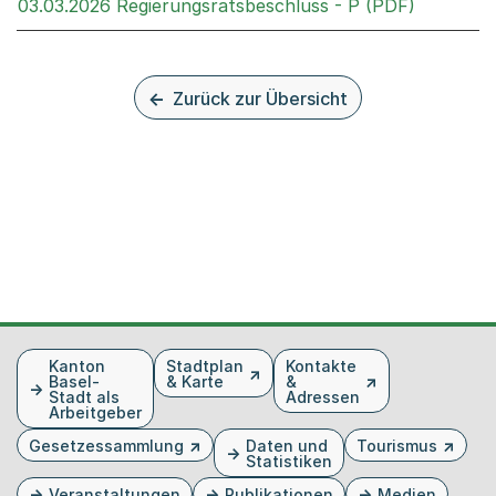
Externer 
03.03.2026 Regierungsratsbeschluss - P (PDF)
Zurück zur Übersicht
Fusszeile
Kanton
Stadtplan
Kontakte
Basel-
& Karte
&
Stadt als
Adressen
Arbeitgeber
Gesetzessammlung
Daten und
Tourismus
Statistiken
Veranstaltungen
Publikationen
Medien