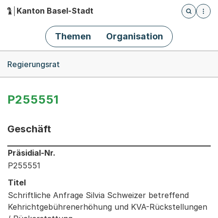
Kanton Basel-Stadt
Öffnet die
(Dieser Link führt zur Startseite)
Hauptnavigation
Themen
Organisation
Breadcrumb-Navigation
Regierungsrat
P255551
Geschäft
Informationen zum Ausgewählten Geschäft
Präsidial-Nr.
P255551
Titel
Schriftliche Anfrage Silvia Schweizer betreffend
Kehrichtgebührenerhöhung und KVA-Rückstellungen