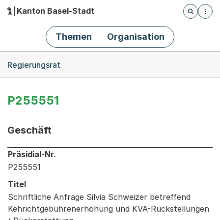
Kanton Basel-Stadt
Öffnet die
(Dieser Link führt zur Startseite)
Hauptnavigation
Themen
Organisation
Breadcrumb-Navigation
Regierungsrat
P255551
Geschäft
Informationen zum Ausgewählten Geschäft
Präsidial-Nr.
P255551
Titel
Schriftliche Anfrage Silvia Schweizer betreffend
Kehrichtgebührenerhöhung und KVA-Rückstellungen