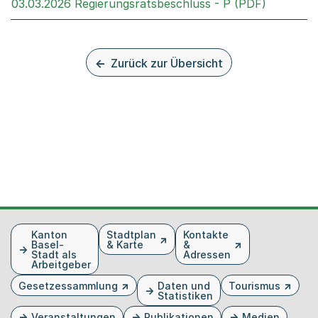
Externer 
03.03.2026 Regierungsratsbeschluss - P (PDF)
Zurück zur Übersicht
Fusszeile
Kanton
Stadtplan
Kontakte
Basel-
& Karte
&
Stadt als
Adressen
Arbeitgeber
Gesetzessammlung
Daten und
Tourismus
Statistiken
Veranstaltungen
Publikationen
Medien